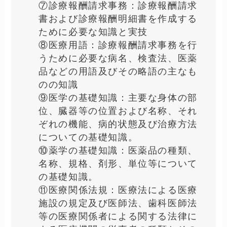
受験料
：9,000円（税込）
試験内容（医科）
：医科・歯科でそ
れぞれ学科・実技あり。
以下の診療報酬請求事務能力認定試
験のガイドラインに沿って出題
①医療保険制度など：被用者保険、
国民健康保険、後期高齢者医療制度
などの給付率・制度の概要など。
②公費負担医療制度
③保険医療機関など
④療養担当規則など
⑤診療報酬など：診療報酬の算定
法、入院時食事療養・生活療養の費
用の額を算定するための知識
⑥薬価基準、材料価格基準：保険医
療で使用される医薬品及び医療材料
の価格とその請求方法