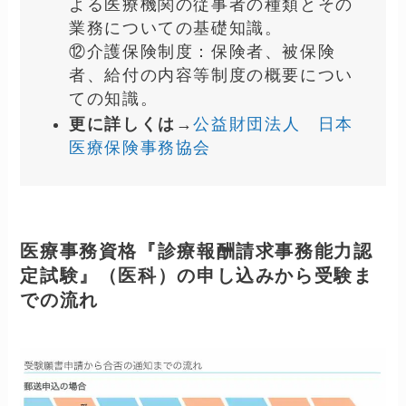
⑦診療報酬請求事務：診療報酬請求
書および診療報酬明細書を作成する
ために必要な知識と実技
⑧医療用語：診療報酬請求事務を行
うために必要な病名、検査法、医薬
品などの用語及びその略語の主なも
のの知識
⑨医学の基礎知識：主要な身体の部
位、臓器等の位置および名称、それ
ぞれの機能、病的状態及び治療方法
についての基礎知識。
⑩薬学の基礎知識：医薬品の種類、
名称、規格、剤形、単位等について
の基礎知識。
⑪医療関係法規：医療法による医療
施設の規定及び医師法、歯科医師法
等の医療関係者による関する法律に