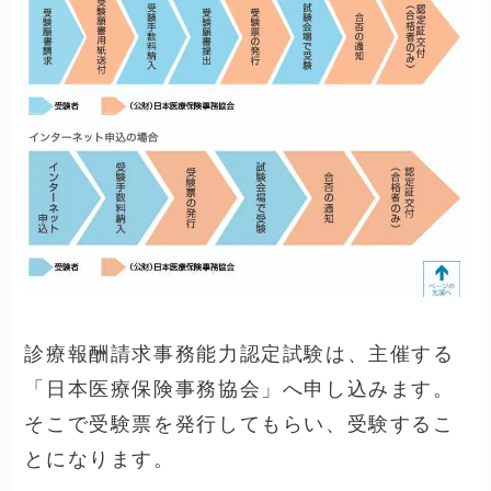
よる医療機関の従事者の種類とその
業務についての基礎知識。
⑫介護保険制度：保険者、被保険
者、給付の内容等制度の概要につい
ての知識。
更に詳しくは
→
公益財団法人 日本
医療保険事務協会
医療事務資格『診療報酬請求事務能力認
定試験』（医科）の申し込みから受験ま
での流れ