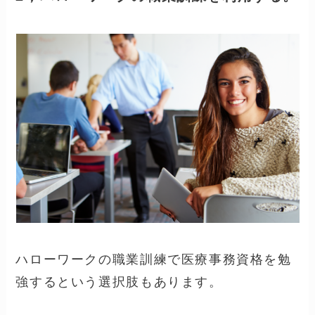
ること。
コツコツ自分のペースで勉強できるところ
が、独学のよいところです。
おすすめの独学テキスト本をご紹介！
あわせて読みたい
最新【医療事務】独学におす
すめのテキスト10選 診療報
酬請求事務能力認定試験
2，ハローワークの職業訓練を利用する。