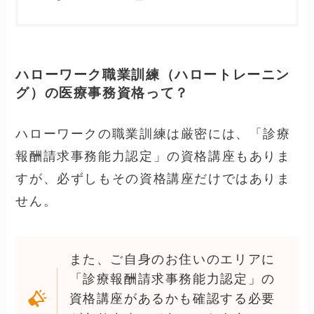
この場合は、今の所、『完全通学』となって
います。
『求職者支援制度』を利用すれば、雇
用保険を受給できない求職者の方で
も、医療事務資格講座を受講できま
す。（テキスト代20,000円程度は必
要、3ヶ月程度の受講）
厚生労働省の求職者支援制度のペー
ジ
→
https://www.mhlw.go.jp/stf/seisak
unitsuite/bunya/koyou_roudou/koyo
u/kyushokusha_shien/index.html