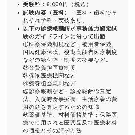
まずは、『診療報酬請求事務能力認定試験』
の『概要』や『申込みの流れ』について簡単
にご紹介します。
医療事務資格『診療報酬請求事務能力認
定試験』（医科）の概要
受験資格
：誰でも受験できる。
合格率
：31.0%
申し込み期間
：試験日の2ヶ月半
前〜1ヶ月半前
試験日
：7月、12月