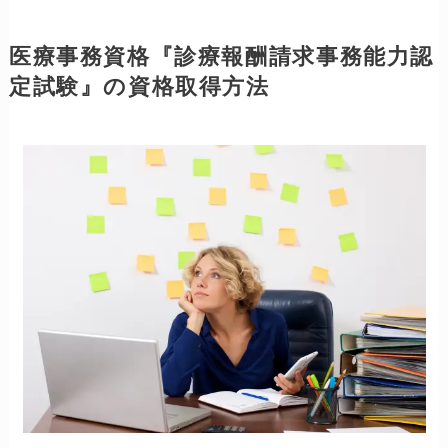
診療報酬請求事務能力認定試験の受験でき
る都市
札幌市、仙台市、さいたま市、千葉市、
東京都、横浜市、新潟市、金沢市、静岡
市、名古屋市、大阪府、岡山市、広島
市、高松市、福岡市、熊本市及び那覇市
更に詳しくは
→
公益財団法人 日本医療保険
事務協会
⇧ 目次へ戻る