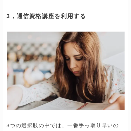
う。
ハローワークで職業訓練や求職者支援制度
を探す
ハローワーク職業訓練の検索ページ
＞＞
ハロートレーニング（離職者訓練・
求職者支援訓練）ページ＞＞
あわせて読みたい
ハローワークで「医療事
務資格」って取得できる
の？