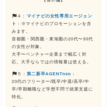
４：
マイナビの女性専用エージェン
ト
：※マイナビのプロモーションを含
みます。
首都圏・関西圏・東海圏の20代〜30代
の女性が対象。
大手〜ベンチャー企業まで幅広く対
応。大手ならではの情報量は使える。
５：
第二新卒AGENTneo
：
20代のフリーター/既卒/中退/高卒/中
卒/早期離職など学歴不問で就業支援に
特化。