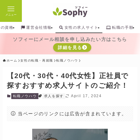
メニュー
検索
めの資格
運営会社情報
女性の求人サイト
転職の手順
ソフィーにメール相談を申し込みたい方はこちら
詳細を見る
ホーム
女性の転職・再就職
転職ノウハウ
【20代・30代・40代女性】正社員で
探すおすすめ求人サイトのご紹介！
April 17, 2024
転職ノウハウ
求人を探す
当ページのリンクには広告が含まれています。