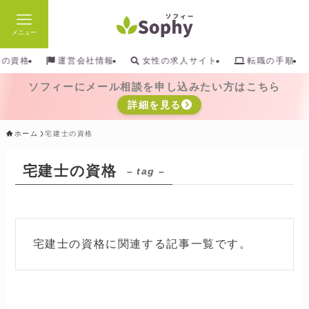
メニュー
検索
めの資格
運営会社情報
女性の求人サイト
転職の手順
ソフィーにメール相談を申し込みたい方はこちら
詳細を見る
ホーム
宅建士の資格
宅建士の資格
– tag –
宅建士の資格に関連する記事一覧です。