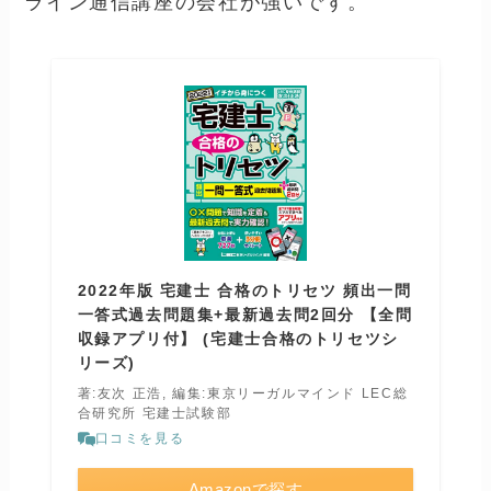
ライン通信講座の会社が強いです。
2022年版 宅建士 合格のトリセツ 頻出一問
一答式過去問題集+最新過去問2回分 【全問
収録アプリ付】 (宅建士合格のトリセツシ
リーズ)
著:友次 正浩, 編集:東京リーガルマインド LEC総
合研究所 宅建士試験部
口コミを見る
Amazonで探す