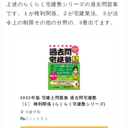
上述のらくらく宅建塾シリーズの過去問題集
です。１が権利関係。２が宅建業法。３が法
令上の制限その他の分野の、3冊出てます。
2022年版 宅建士問題集 過去問宅建塾
〔1〕 権利関係 (らくらく宅建塾シリーズ)
著:宅建学院
口コミを見る