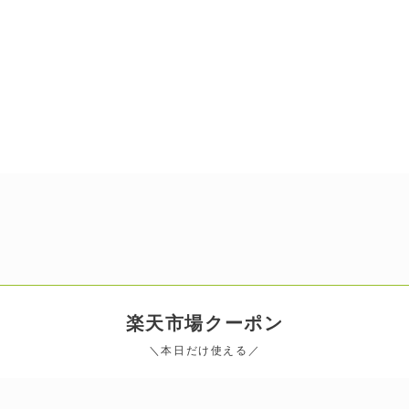
楽天市場
クーポン
＼本日だけ使える／