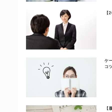
【
ケ
コ
【