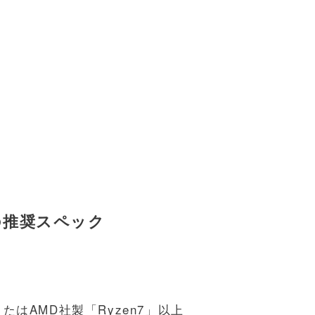
の推奨スペック
上、またはAMD社製「Ryzen7」以上