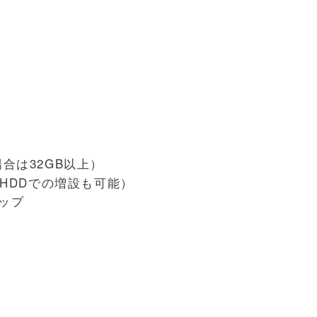
場合は32GB以上）
外付HDDでの増設も可能）
チップ