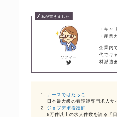
私が書きました
・キャ
・産業
企業内
代でキ
ソフィー
Twitter
材派遣
ナースではたらこ
日本最大級の看護師専門求人サ
ジョブデポ看護師
8万件以上の求人件数を誇る『