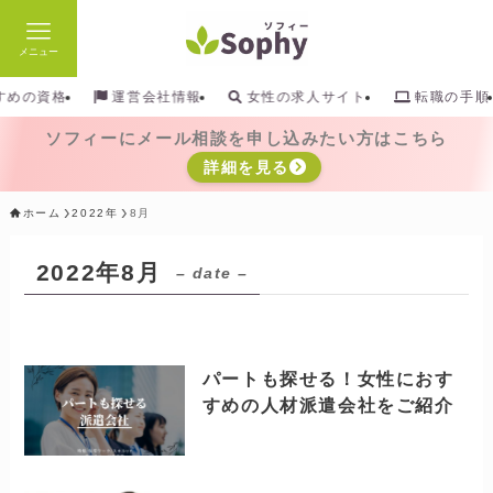
メニュー
検索
すめの資格
運営会社情報
女性の求人サイト
転職の手順
ソフィーにメール相談を申し込みたい方はこちら
詳細を見る
ホーム
2022年
8月
2022年8月
– date –
パートも探せる！女性におす
すめの人材派遣会社をご紹介