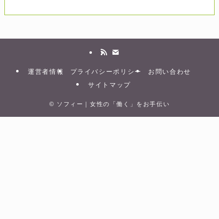
＼本日だけ使える／
Yahooクーポン
＼最大50%割引／
運営者情報
プライバシーポリシー
お問い合わせ
サイトマップ
©
ソフィー｜女性の「働く」をお手伝い