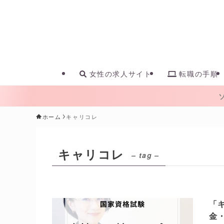
女性の求人サイト
転職の手順
ホーム
キャリコレ
キャリコレ
– tag –
「
金