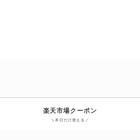
楽天市場
クーポン
＼本日だけ使える／