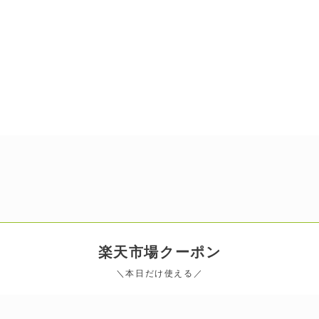
楽天市場
クーポン
＼本日だけ使える／