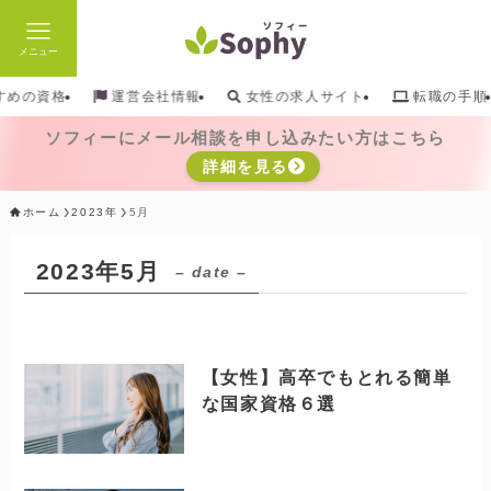
メニュー
検索
すめの資格
運営会社情報
女性の求人サイト
転職の手順
ソフィーにメール相談を申し込みたい方はこちら
詳細を見る
ホーム
2023年
5月
2023年5月
– date –
【女性】高卒でもとれる簡単
な国家資格６選